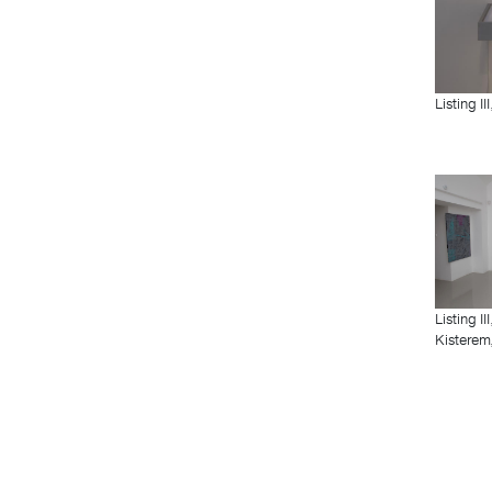
Listing I
Listing II
Kisterem