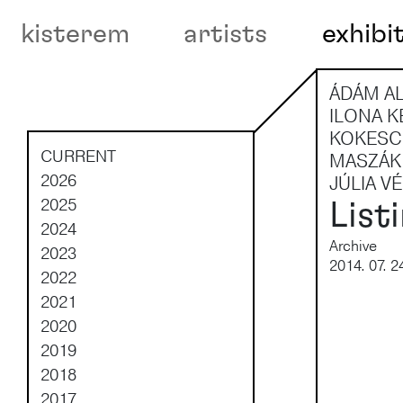
kisterem
artists
exhibi
Main Navigation
ÁDÁM AL
ILONA K
KOKESCH
CURRENT
MASZÁK,
2026
JÚLIA V
2025
Listi
2024
Archive
2023
2014. 07. 2
2022
2021
2020
2019
2018
2017